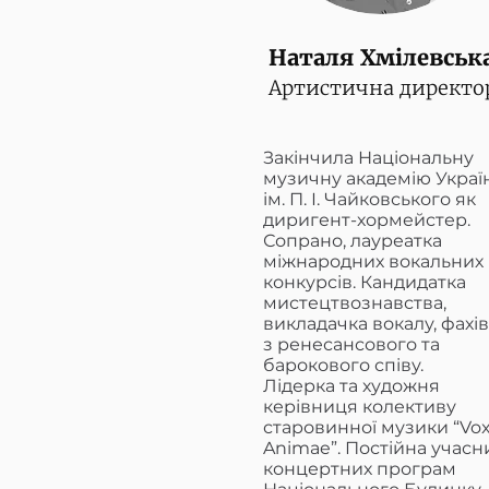
Наталя Хмілевськ
Артистична директо
Закінчила Національну
музичну академію Укра
ім. П. І. Чайковського як
диригент-хормейстер.
Сопрано, лауреатка
міжнародних вокальних
конкурсів. Кандидатка
мистецтвознавства,
викладачка вокалу, фахі
з ренесансового та
барокового співу.
Лідерка та художня
керівниця колективу
старовинної музики “Vo
Animae”. Постійна учасн
концертних програм