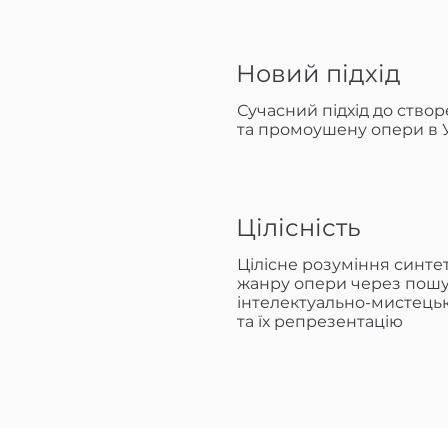
Новий підхід
Сучасний підхід до ство
та промоушену опери в У
Цілісність
Цілісне розуміння синте
жанру опери через пошу
інтелектуально-мистець
та їх репрезентацію