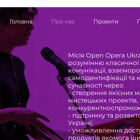
Головна
Про нас
Проекти
Місія Open Opera Ukr
розумінню класичної 
комунікації, взаєморо
самоідентифікації та
сучасності через:
- створення якісних
мистецьких проектів,
конкурентноспроможн
- підтримку та розвит
Україні;
- уможливлення досту
продуктів якомога ши