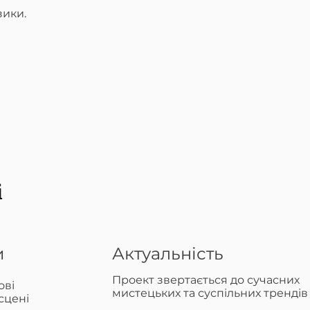
зики.
і
и
Актуальність
Проект звертається до сучасних
ові
мистецьких та суспільних трендів
 сцені