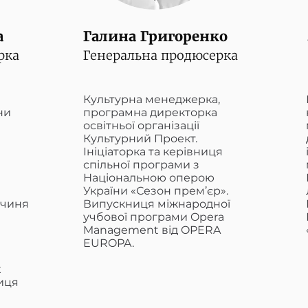
а
Галина Григоренко
рка
Генеральна продюсерка
Культурна менеджерка,
їни
програмна директорка
освітньої організації
Культурний Проект.
Ініціаторка та керівниця
спільної програми з
Національною оперою
України «Сезон прем’єр».
вчиня
Випускниця міжнародної
учбової програми Opera
Management від OPERA
EUROPA.
x
иця