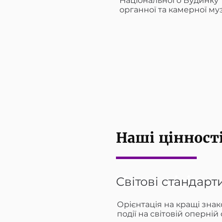
Національного Будинку
органної та камерної му
Наші цінност
Наша місія
Світові стандарт
Орієнтація на кращі знак
події на світовій оперній