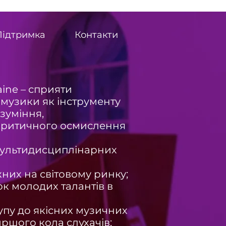
Підтримка
Контакти
aine – сприяти
музики як інструменту
зуміння,
 критичного осмислення
 мультидисциплінарних
их на світовому ринку;
ок молодих талантів в
пу до якісних музичних
ршого кола слухачів;