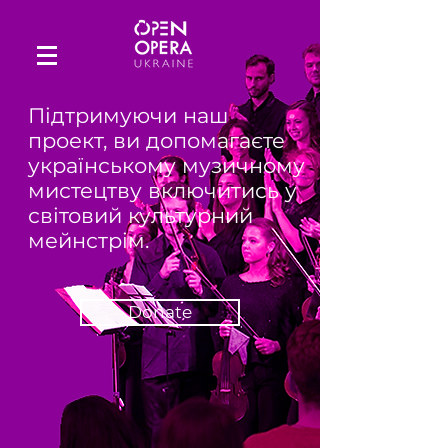
Підтримуючи наш
проект, ви допомагаєте
українському музичному
мистецтву включитись у
світовий культурний
мейнстрім.
Donate