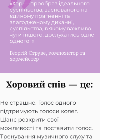
«Хор — прообраз ідеального
суспільства, заснованого на
єдиному прагненні та
злагодженому диханні,
суспільства, в якому важливо
чути іншого, дослухатись одне
одного. ».
Георгій Струве, композитор та
хормейстер
Хоровий спів — це:
Не страшно. Голос одного
підтримують голоси колег.
Шанс розкрити свої
можливості та поставити голос.
Тренування музичного слуху та