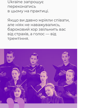
Ukraine запрошує
переконатись
в цьому на практиці.
Якщо ви давно мріяли співати,
але ніяк не наважувались,
бароковий хор звільнить вас
від страхів, а голос — від
тремтіння.