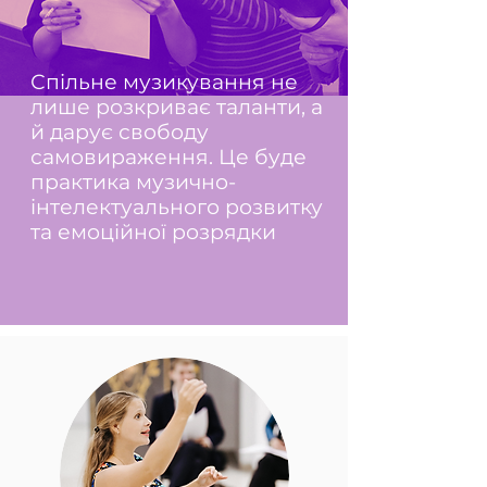
Спільне музикування не
лише розкриває таланти, а
й дарує свободу
самовираження. Це буде
практика музично-
інтелектуального розвитку
та емоційної розрядки