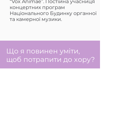
“Vox Animae”. Постійна учасниця
концертних програм
Національного Будинку органної
та камерної музики.
Що я повинен уміти,
щоб потрапити до хору?
Лише одна вимога — вміти
читати ноти. Але навіть якщо
ви не знайомі з музичною
грамотою, напишіть, і ми
підкажемо вам, де цьому
швидко навчитись.
Чого чекати від занять?